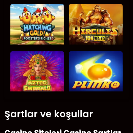
Şartlar ve koşullar