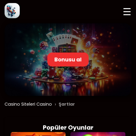
☰
Bonusu al
›
Casino Siteleri Casino
Şartlar
Popüler Oyunlar