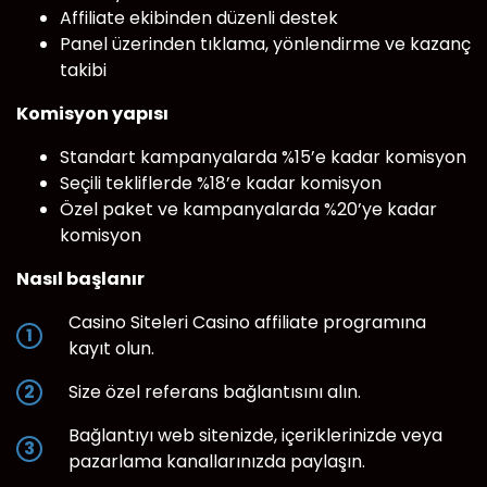
Affiliate ekibinden düzenli destek
Panel üzerinden tıklama, yönlendirme ve kazanç
takibi
Komisyon yapısı
Standart kampanyalarda %15’e kadar komisyon
Seçili tekliflerde %18’e kadar komisyon
Özel paket ve kampanyalarda %20’ye kadar
komisyon
Nasıl başlanır
Casino Siteleri Casino affiliate programına
kayıt olun.
Size özel referans bağlantısını alın.
Bağlantıyı web sitenizde, içeriklerinizde veya
pazarlama kanallarınızda paylaşın.