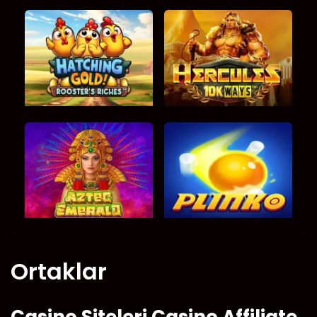
Ortaklar