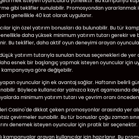
e getirmek isteyen oyunculara yöneliktir. Bu kampanya kap
me gibi teklifler sunulabilir. Promosyondan yararlanmak i
şartı genellikle 40 kat olarak uygulanır.
ılar için özel yatırım bonusları da bulunabilir. Bu tür 
Genellikle daha yüksek minimum yatırım tutarı gerekir ve bo
r. Bu teklifler, daha aktif oyun deneyimi arayan oyuncula
ha düşük yatırım tutarıyla sunulan bonus seçenekleri de ye
daha esnek bir başlangıç yapmak isteyen oyuncular için u
arı kampanyaya göre değişebilir.
ım yapan oyuncular için ek avantaj sağlar. Haftanın belirli 
nabilir. Böylece kullanıcılar yalnızca kayıt aşamasında 
nyalarda minimum yatırım tutarı ve çevrim oranı önceden be
ri Casino'de dikkat çeken promosyonlar arasında yer alır. 
siz çevirmeler sunabilir. Bu tür bonuslar çoğu zaman sınırl
larını denemek isteyen oyuncular için pratik bir seçenektir.
lı kampanyalar arayan kullanıcılar için hazırlanır. Bu prom