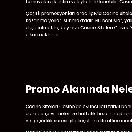
turnuvalara katılım yoluyla tetiklenebilir. Cas
Çeşitli promosyonları aracılığıyla Casino Site
kazanma yolları sunmaktadır. Bu bonuslar, yaln
düşünülmekte, böylece Casino Siteleri Casino’y
çıkarmaktadır.
Promo Alanında Nele
Casino Siteleri Casino'de oyuncuları farklı bon
ücretsiz çevirmeler ve haftalık fırsatlar gibi 
ve geçerlilik süresi gibi koşulları dikkatlice in