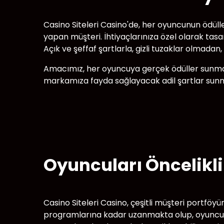
Casino Siteleri Casino'de, her oyuncunun ödülle
yapan müşteri. İhtiyaçlarınıza özel olarak tasa
Açık ve şeffaf şartlarla, gizli tuzaklar olmada
Amacımız, her oyuncuya gerçek ödüller sunmak
markamıza fayda sağlayacak adil şartlar sunmay
Oyuncuları Öncelikli
Casino Siteleri Casino, çeşitli müşteri portföyü
programlarına kadar uzanmakta olup, oyuncuları