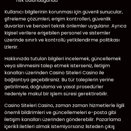
risk bulunduğunda
Kullanıcı bilgilerinin korunması için güvenli sunucular,
şifreleme çözümleri, erişim kontrolleri, güvenlik
duvarları ve benzeri teknik önlemler uygulanır. Ayrıca
kişisel verilere erişebilen personel ve sistemler
üzerinde sınırlı ve kontrollü yetkilendirme politikası
izlenir.
Hakkınızda tutulan bilgileri incelemek, güncellemek
veya silinmesini talep etmek isterseniz, iletişim
kanalları üzerinden Casino Siteleri Casino ile
bağlantıya geçebilirsiniz. Bu tür taleplerin yerine
getirilmesi, doğrulama ve yasal prosedürler
nedeniyle makul bir işlem süresi gerektirebilir.
Casino Siteleri Casino, zaman zaman hizmetlerle ilgili
önemli bildirimleri ve güncellemeleri e-posta gibi
iletişim kanalları üzerinden gönderebilir. Pazarlama
içerikli iletileri almak istemiyorsanız listeden çıkış