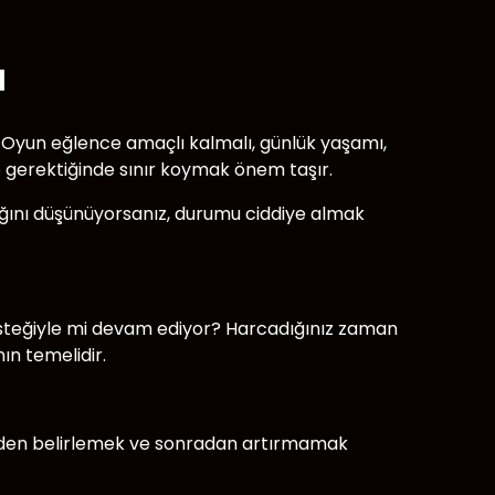
ı
. Oyun eğlence amaçlı kalmalı, günlük yaşamı,
e gerektiğinde sınır koymak önem taşır.
dığını düşünüyorsanız, durumu ciddiye almak
a isteğiyle mi devam ediyor? Harcadığınız zaman
ın temelidir.
nceden belirlemek ve sonradan artırmamak