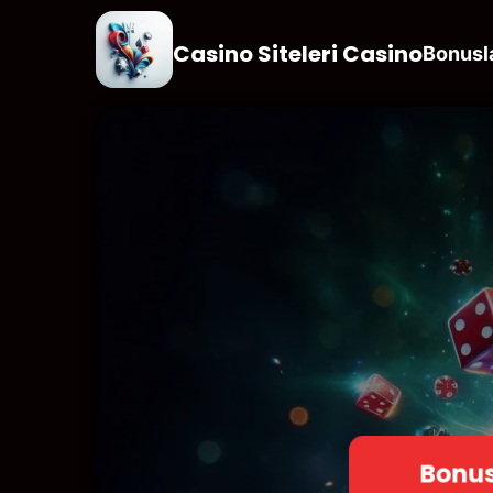
Casino Siteleri Casino
Bonusl
Bonus