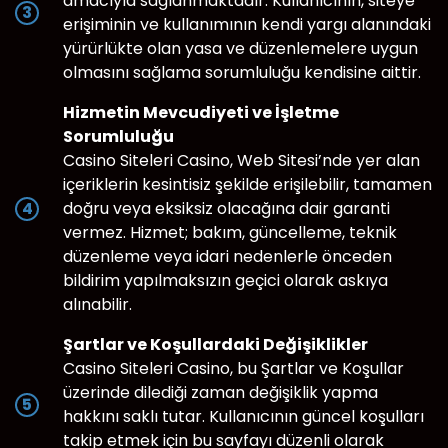
amacıyla sağlanmaktadır. Kullanıcının, siteye
erişiminin ve kullanımının kendi yargı alanındaki
yürürlükte olan yasa ve düzenlemelere uygun
olmasını sağlama sorumluluğu kendisine aittir.
Hizmetin Mevcudiyeti ve İşletme
Sorumluluğu
Casino Siteleri Casino, Web Sitesi’nde yer alan
içeriklerin kesintisiz şekilde erişilebilir, tamamen
doğru veya eksiksiz olacağına dair garanti
vermez. Hizmet; bakım, güncelleme, teknik
düzenleme veya idari nedenlerle önceden
bildirim yapılmaksızın geçici olarak askıya
alınabilir.
Şartlar ve Koşullardaki Değişiklikler
Casino Siteleri Casino, bu Şartlar ve Koşullar
üzerinde dilediği zaman değişiklik yapma
hakkını saklı tutar. Kullanıcının güncel koşulları
takip etmek için bu sayfayı düzenli olarak