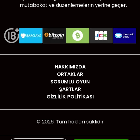
mutabakat ve düzenlemelerin yerine geçer.
HAKKIMIZDA
ORTAKLAR
SORUMLU OYUN
ŞARTLAR
GIZLILIK POLITIKASI
©
2026
. Tüm hakları saklıdır