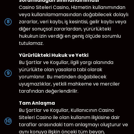
Sorumluluğun Sınırlandırılması
Casino Siteleri Casino, Hizmetin kullanımından
veya kullanılamamasından doğabilecek dolaylı
zararlar, veri kaybı, iş kesintisi, gelir kaybı veya
diğer sonuçsal zararlardan, yürürlükteki
hukukun izin verdiği en geniş ölçüde sorumlu
tutulamaz.
Yürürlükteki Hukuk ve Yetki
Bu Şartlar ve Koşullar, ilgili yargı alanında
yürürlükte olan yasalara tabi olarak
yorumlanır. Bu metinden doğabilecek
uyuşmazlıklar, yetkili mahkeme ve merciler
tarafından değerlendirilir.
Tam Anlaşma
Bu Şartlar ve Koşullar, Kullanıcının Casino
Siteleri Casino ile olan kullanım ilişkisine dair
taraflar arasındaki tam anlaşmayı oluşturur ve
aynı konuya ilişkin önceki tüm beyan,