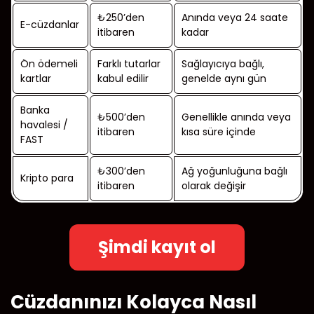
₺250’den
Anında veya 24 saate
E-cüzdanlar
itibaren
kadar
Ön ödemeli
Farklı tutarlar
Sağlayıcıya bağlı,
kartlar
kabul edilir
genelde aynı gün
Banka
₺500’den
Genellikle anında veya
havalesi /
itibaren
kısa süre içinde
FAST
₺300’den
Ağ yoğunluğuna bağlı
Kripto para
itibaren
olarak değişir
Şimdi kayıt ol
Cüzdanınızı Kolayca Nasıl