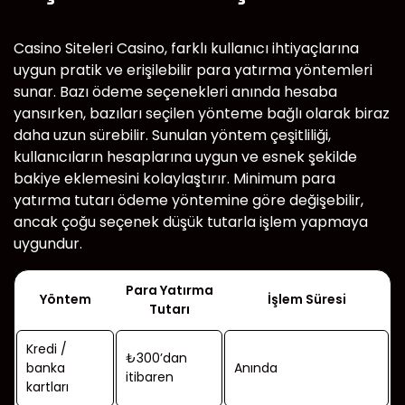
Casino Siteleri Casino, farklı kullanıcı ihtiyaçlarına
uygun pratik ve erişilebilir para yatırma yöntemleri
sunar. Bazı ödeme seçenekleri anında hesaba
yansırken, bazıları seçilen yönteme bağlı olarak biraz
daha uzun sürebilir. Sunulan yöntem çeşitliliği,
kullanıcıların hesaplarına uygun ve esnek şekilde
bakiye eklemesini kolaylaştırır. Minimum para
yatırma tutarı ödeme yöntemine göre değişebilir,
ancak çoğu seçenek düşük tutarla işlem yapmaya
uygundur.
Para Yatırma
Yöntem
İşlem Süresi
Tutarı
Kredi /
₺300’dan
banka
Anında
itibaren
kartları