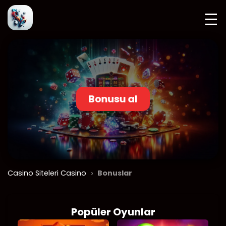
☰
Bonusu al
›
Casino Siteleri Casino
Bonuslar
Popüler Oyunlar