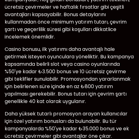
ücretsiz çevirmeler ve haftalık fırsatlar gibi çeşitli
avantajları kapsayabilir. Bonus detaylarını
kullanmadan önce minimum yatırım tutarı, çevrim
şartı ve geçerlilik süresi gibi koşulları dikkatlice
incelemek önemlidir.
Casino bonusu, ilk yatırımı daha avantajlı hale
getirmek isteyen oyunculara yöneliktir. Bu kampanya
kapsamında belirli slot veya casino oyunlarında
%50'ye kadar ₺3.500 bonus ve 10 ücretsiz çevirme
gibi teklifler sunulabilir. Promosyondan yararlanmak
için belirlenen süre içinde en az ₺800 yatırım
yapılması gerekebilir. Bonus tutarı için çevrim şartı
genellikle 40 kat olarak uygulanır.
Daha yüksek tutarlı promosyon arayan kullanıcılar
için özel yatırım bonusları da bulunabilir. Bu tür
kampanyalarda %50'ye kadar ₺35.000 bonus ve ek
ücretsiz çevirmeler gibi avantajlar öne çıkar.