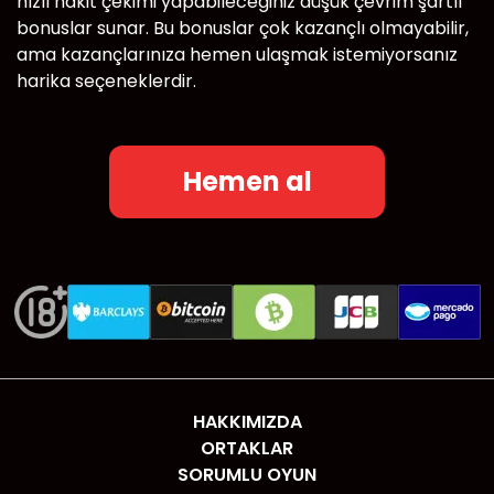
hızlı nakit çekimi yapabileceğiniz düşük çevrim şartlı
bonuslar sunar. Bu bonuslar çok kazançlı olmayabilir,
ama kazançlarınıza hemen ulaşmak istemiyorsanız
harika seçeneklerdir.
Hemen al
HAKKIMIZDA
ORTAKLAR
SORUMLU OYUN