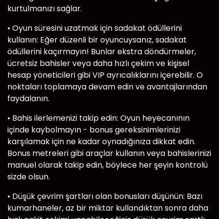
kurtulmanızı sağlar.
• Oyun süresini uzatmak için sadakat ödüllerini
kullanın: Eğer düzenli bir oyuncuysanız, sadakat
ödüllerini kaçırmayın! Bunlar ekstra döndürmeler,
ücretsiz bahisler veya daha hızlı çekim ve kişisel
hesap yöneticileri gibi VIP ayrıcalıklarını içerebilir. O
noktaları toplamaya devam edin ve avantajlarından
faydalanın.
• Bahis ilerlemenizi takip edin: Oyun heyecanının
içinde kaybolmayın - bonus gereksinimlerinizi
karşılamak için ne kadar oynadığınıza dikkat edin.
Bonus metreleri gibi araçlar kullanın veya bahislerinizi
manuel olarak takip edin, böylece her şeyin kontrolü
sizde olsun.
• Düşük çevrim şartları olan bonusları düşünün: Bazı
kumarhaneler, az bir miktar kullandıktan sonra daha