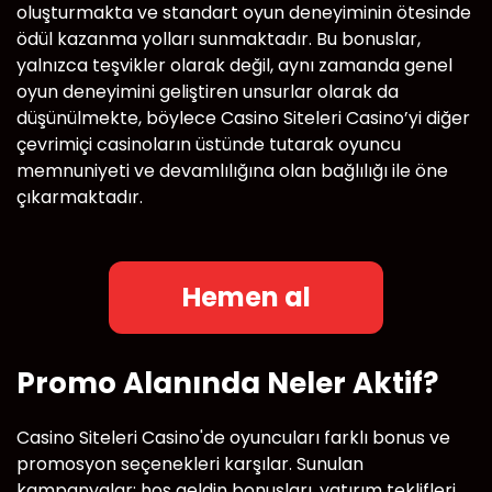
oluşturmakta ve standart oyun deneyiminin ötesinde
ödül kazanma yolları sunmaktadır. Bu bonuslar,
yalnızca teşvikler olarak değil, aynı zamanda genel
oyun deneyimini geliştiren unsurlar olarak da
düşünülmekte, böylece Casino Siteleri Casino’yi diğer
çevrimiçi casinoların üstünde tutarak oyuncu
memnuniyeti ve devamlılığına olan bağlılığı ile öne
çıkarmaktadır.
Hemen al
Promo Alanında Neler Aktif?
Casino Siteleri Casino'de oyuncuları farklı bonus ve
promosyon seçenekleri karşılar. Sunulan
kampanyalar; hoş geldin bonusları, yatırım teklifleri,