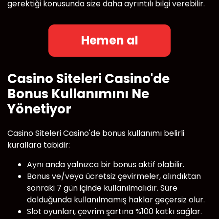
gerektiği konusunda size daha ayrıntılı bilgi verebilir.
Hemen al
Casino Siteleri Casino'de
Bonus Kullanımını Ne
Yönetiyor
Casino Siteleri Casino'de bonus kullanımı belirli
kurallara tabidir:
Aynı anda yalnızca bir bonus aktif olabilir.
Bonus ve/veya ücretsiz çevirmeler, alındıktan
sonraki 7 gün içinde kullanılmalıdır. Süre
dolduğunda kullanılmamış haklar geçersiz olur.
Slot oyunları, çevrim şartına %100 katkı sağlar.