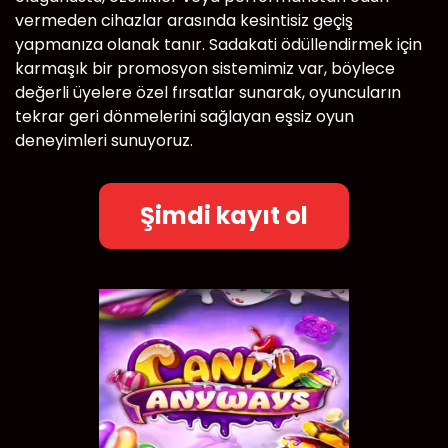
vermeden cihazlar arasında kesintisiz geçiş
yapmanıza olanak tanır. Sadakati ödüllendirmek için
karmaşık bir promosyon sistemimiz var, böylece
değerli üyelere özel fırsatlar sunarak, oyuncuların
tekrar geri dönmelerini sağlayan eşsiz oyun
deneyimleri sunuyoruz.
Şimdi kayıt ol