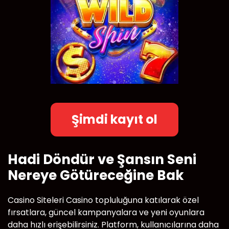
Şimdi kayıt ol
Hadi Döndür ve Şansın Seni
Nereye Götüreceğine Bak
Casino Siteleri Casino topluluğuna katılarak özel
fırsatlara, güncel kampanyalara ve yeni oyunlara
daha hızlı erişebilirsiniz. Platform, kullanıcılarına daha