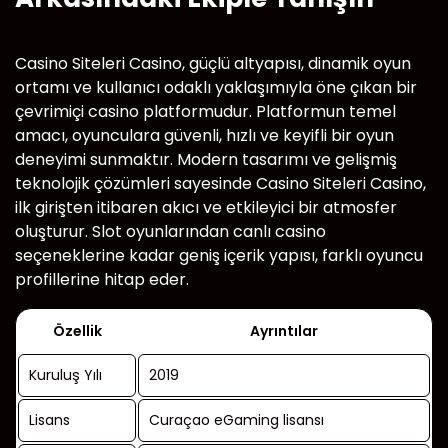
Casino Siteleri Casino, güçlü altyapısı, dinamik oyun
ortamı ve kullanıcı odaklı yaklaşımıyla öne çıkan bir
çevrimiçi casino platformudur. Platformun temel
amacı, oyunculara güvenli, hızlı ve keyifli bir oyun
deneyimi sunmaktır. Modern tasarımı ve gelişmiş
teknolojik çözümleri sayesinde Casino Siteleri Casino,
ilk girişten itibaren akıcı ve etkileyici bir atmosfer
oluşturur. Slot oyunlarından canlı casino
seçeneklerine kadar geniş içerik yapısı, farklı oyuncu
profillerine hitap eder.
Özellik
Ayrıntılar
Kuruluş Yılı
2019
Lisans
Curaçao eGaming lisansı