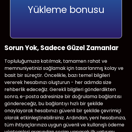
Yükleme bonusu
Sorun Yok, Sadece Güzel Zamanlar
Topluluğumuza katılmak, tamamen rahat ve
memnuniyetinizi sağlamak için tasarlanmış kolay ve
basit bir süreçtir. Öncelikle, bazı temel bilgileri
vererek hesabınızı oluşturun - her adımda size
rehberlik edeceğiz. Gerekli bilgileri gönderdikten
sonra, e-posta adresinize bir doğrulama bağlantısı
göndereceğiz, bu bağlantıyı hızlı bir şekilde
onaylayarak hesabınızı güvenli bir şekilde çevrimiçi
olarak etkinleştirebilirsiniz. Ardından, yeni hesabınıza,
tüm ihtiyaçlarınıza uygun güvenli ve kullanışlı ödeme
yöntemleri arasından seçim yaparak ilk yatırımı