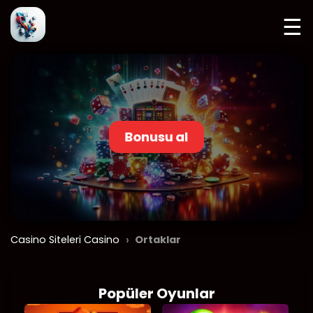
☰
Bonusu al
›
Casino Siteleri Casino
Ortaklar
Popüler Oyunlar