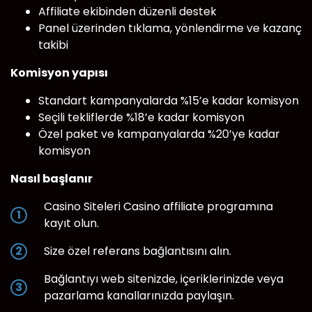
Affiliate ekibinden düzenli destek
Panel üzerinden tıklama, yönlendirme ve kazanç
takibi
Komisyon yapısı
Standart kampanyalarda %15’e kadar komisyon
Seçili tekliflerde %18’e kadar komisyon
Özel paket ve kampanyalarda %20’ye kadar
komisyon
Nasıl başlanır
Casino Siteleri Casino affiliate programına
kayıt olun.
Size özel referans bağlantısını alın.
Bağlantıyı web sitenizde, içeriklerinizde veya
pazarlama kanallarınızda paylaşın.