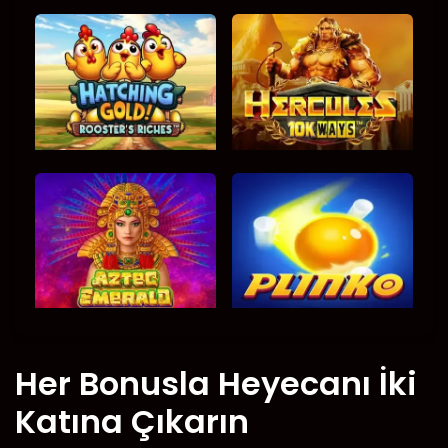
Her Bonusla Heyecanı İki
Katına Çıkarın