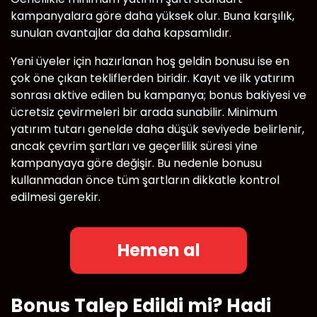
kampanyalara göre daha yüksek olur. Buna karşılık,
sunulan avantajlar da daha kapsamlıdır.
Yeni üyeler için hazırlanan hoş geldin bonusu ise en
çok öne çıkan tekliflerden biridir. Kayıt ve ilk yatırım
sonrası aktive edilen bu kampanya; bonus bakiyesi ve
ücretsiz çevirmeleri bir arada sunabilir. Minimum
yatırım tutarı genelde daha düşük seviyede belirlenir,
ancak çevrim şartları ve geçerlilik süresi yine
kampanyaya göre değişir. Bu nedenle bonusu
kullanmadan önce tüm şartların dikkatle kontrol
edilmesi gerekir.
Hemen al
Bonus Talep Edildi mi? Hadi