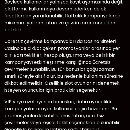
Böylece kullanıcılar yalnızca kayıt aşamasında değil,
platformu kullanmaya devam ederken de ek
fırsatlardan yararlanabilir. Haftalık kampanyalarda
minimum yatırım tutarı ve çevrim oranı önceden
belirtilir.
Ücretsiz çevirme kampanyaları da Casino Siteleri
Casino'de dikkat çeken promosyonlar arasında yer
alır. Bazı teklifler, hesap oluşturma veya belirli bir
kampanyayı etkinleştirme karşılığında ücretsiz
çevirmeler sunabilir. Bu tür bonuslar çoğu zaman
sınırlı süreyle aktif olur, bu nedenle kullanım süresine
dikkat edilmelidir. Özellikle slot oyunlarını denemek
isteyen oyuncular için pratik bir seçenektir.
VIP veya özel oyuncu bonusları, daha ayrıcalıklı
kampanyalar arayan kullanıcılar için hazırlanır. Bu
promosyonlarda sabit bonus tutarı, ücretsiz
çevirmeler veya kişisel teklif seçenekleri bulunabilir.
Genellikle minimum yatırım şartı standart