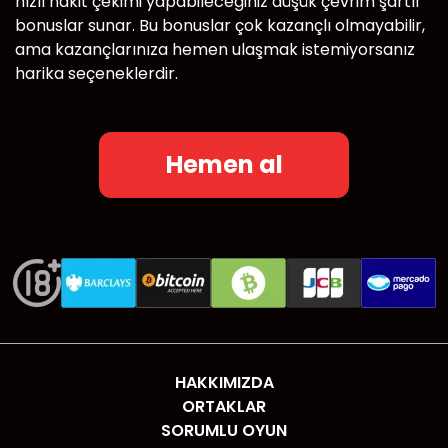
hızlı nakit çekimi yapabileceğiniz düşük çevrim şartlı
bonuslar sunar. Bu bonuslar çok kazançlı olmayabilir,
ama kazançlarınıza hemen ulaşmak istemiyorsanız
harika seçeneklerdir.
Hemen al
HAKKIMIZDA
ORTAKLAR
SORUMLU OYUN