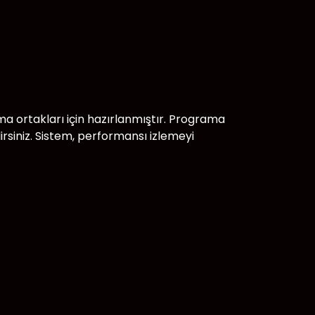
ama ortakları için hazırlanmıştır. Programa
rsiniz. Sistem, performansı izlemeyi