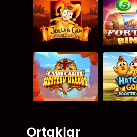
Ortaklar