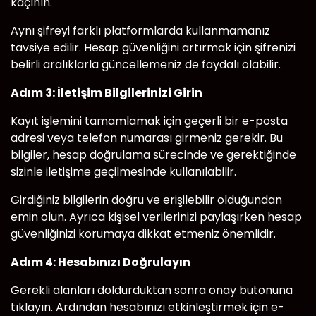
kaçının.
Aynı şifreyi farklı platformlarda kullanmamanız
tavsiye edilir. Hesap güvenliğini artırmak için şifrenizi
belirli aralıklarla güncellemeniz de faydalı olabilir.
Adım 3: İletişim Bilgilerinizi Girin
Kayıt işlemini tamamlamak için geçerli bir e-posta
adresi veya telefon numarası girmeniz gerekir. Bu
bilgiler, hesap doğrulama sürecinde ve gerektiğinde
sizinle iletişime geçilmesinde kullanılabilir.
Girdiğiniz bilgilerin doğru ve erişilebilir olduğundan
emin olun. Ayrıca kişisel verilerinizi paylaşırken hesap
güvenliğinizi korumaya dikkat etmeniz önemlidir.
Adım 4: Hesabınızı Doğrulayın
Gerekli alanları doldurduktan sonra onay butonuna
tıklayın. Ardından hesabınızı etkinleştirmek için e-