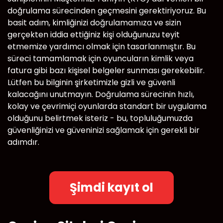
doğrulama sürecinden geçmesini gerektiriyoruz. Bu
basit adım, kimliğinizi doğrulamamıza ve sizin
gerçekten iddia ettiğiniz kişi olduğunuzu teyit
etmemize yardımcı olmak için tasarlanmıştır. Bu
süreci tamamlamak için oyuncuların kimlik veya
fatura gibi bazı kişisel belgeler sunması gerekebilir.
Lütfen bu bilginin şirketimizle gizli ve güvenli
kalacağını unutmayın. Doğrulama sürecinin hızlı,
kolay ve çevrimiçi oyunlarda standart bir uygulama
olduğunu belirtmek isteriz - bu, topluluğumuzda
güvenliğinizi ve güveninizi sağlamak için gerekli bir
adımdır.
Şimdi kayıt ol