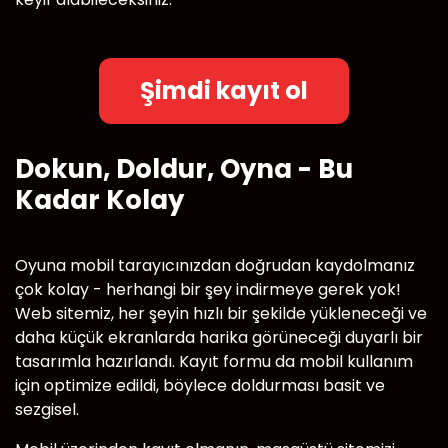
Şimdi kayıt ol
Dokun, Doldur, Oyna - Bu
Kadar Kolay
Oyuna mobil tarayıcınızdan doğrudan kaydolmanız
çok kolay - herhangi bir şey indirmeye gerek yok!
Web sitemiz, her şeyin hızlı bir şekilde yükleneceği ve
daha küçük ekranlarda harika görüneceği duyarlı bir
tasarımla hazırlandı. Kayıt formu da mobil kullanım
için optimize edildi, böylece doldurması basit ve
sezgisel.