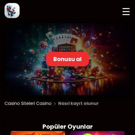
☰
Bonusu al
›
Casino Siteleri Casino
Nasıl kayıt olunur
Popüler Oyunlar