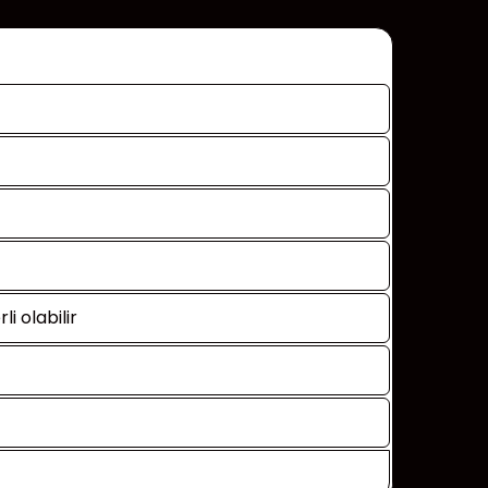
li olabilir