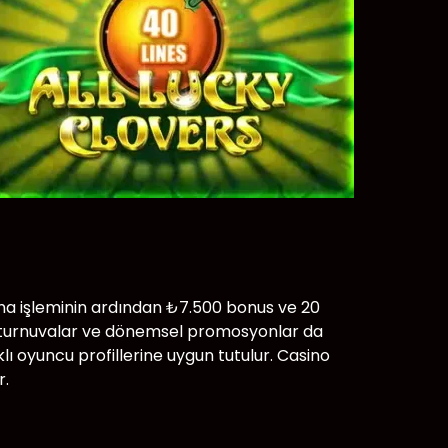
tırma işleminin ardından ₺7.500 bonus ve 20
k turnuvalar ve dönemsel promosyonlar da
klı oyuncu profillerine uygun tutulur. Casino
r.