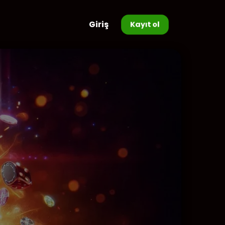
Giriş
Kayıt ol