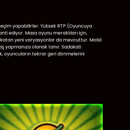
seçim yapabilirler. Yüksek RTP (Oyuncuya
nti ediyor. Masa oyunu meraklıları için,
n katan yeni varyasyonlar da mevcuttur. Mobil
çiş yapmanıza olanak tanır. Sadakati
k, oyuncuların tekrar geri dönmelerini