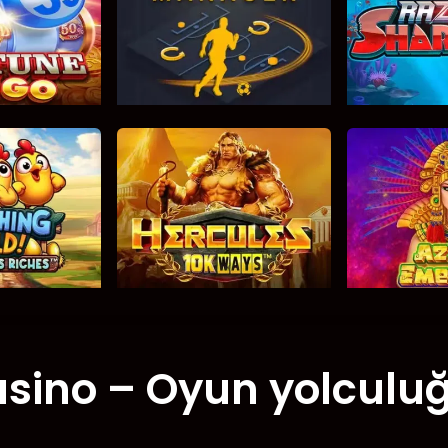
Casino – Oyun yolcul