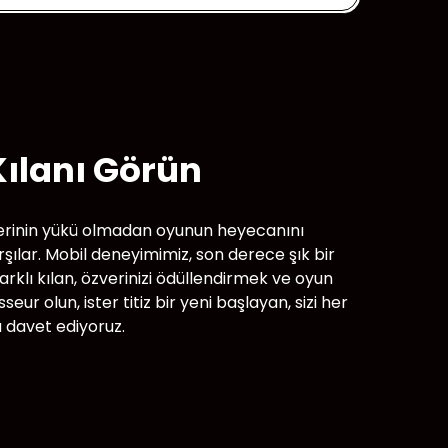
Kılanı Görün
relerinin yükü olmadan oyunun heyecanını
karşılar. Mobil deneyimimiz, son derece şık bir
klı kılan, özverinizi ödüllendirmek ve oyun
r olun, ister titiz bir yeni başlayan, sizi her
 davet ediyoruz.