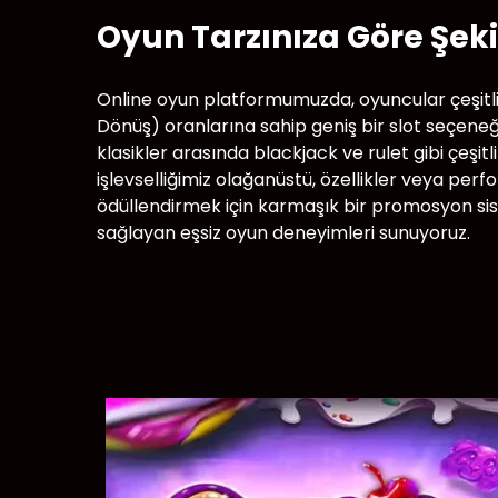
Oyun Tarzınıza Göre Şeki
Online oyun platformumuzda, oyuncular çeşitli
Dönüş) oranlarına sahip geniş bir slot seçeneği
klasikler arasında blackjack ve rulet gibi çeş
işlevselliğimiz olağanüstü, özellikler veya pe
ödüllendirmek için karmaşık bir promosyon sist
sağlayan eşsiz oyun deneyimleri sunuyoruz.