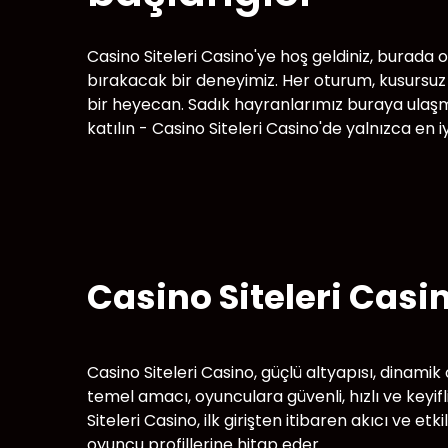
Casino Siteleri Casino'ye hoş geldiniz, burada 
bırakacak bir deneyimiz. Her oturum, kusursuz
bir heyecan. Sadık hayranlarımız buraya ulaşmak 
katılın - Casino Siteleri Casino'de yalnızca en iy
Casino Siteleri Casi
Casino Siteleri Casino, güçlü altyapısı, dinami
temel amacı, oyunculara güvenli, hızlı ve keyi
Siteleri Casino, ilk girişten itibaren akıcı ve e
oyuncu profillerine hitap eder.