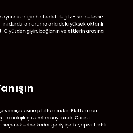
yuncular için bir hedef değiliz - sizi nefessiz
arını durduran dramalarla dolu yüksek oktanlı
. O yüzden giyin, bağlanın ve elitlerin arasına
Tanışın
r çevrimiçi casino platformudur. Platformun
iş teknolojik çözümleri sayesinde Casino
no seçeneklerine kadar geniş içerik yapısı, farklı