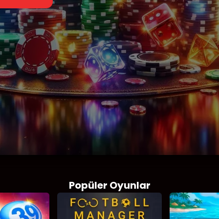
Popüler Oyunlar